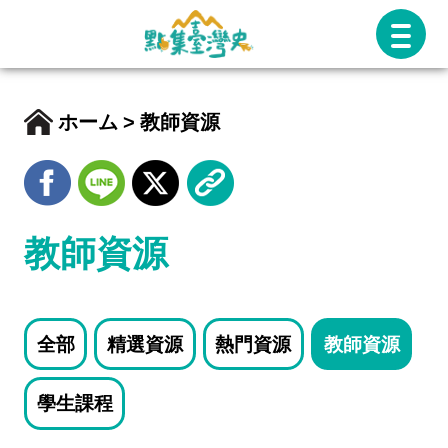
跳
至
主
要
ホーム
教師資源
內
容
教師資源
全部
精選資源
熱門資源
教師資源
學生課程