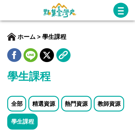
跳
至
主
要
ホーム
學生課程
內
容
學生課程
全部
精選資源
熱門資源
教師資源
學生課程