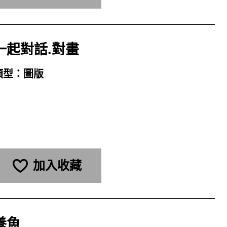
一起對話.對畫
類型：
圖版
加入收藏
養魚