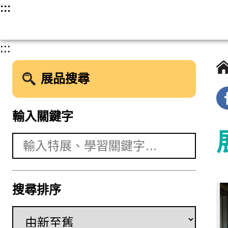
跳
:::
至
主
:::
要
內
展品搜尋
容
輸入關鍵字
搜尋排序