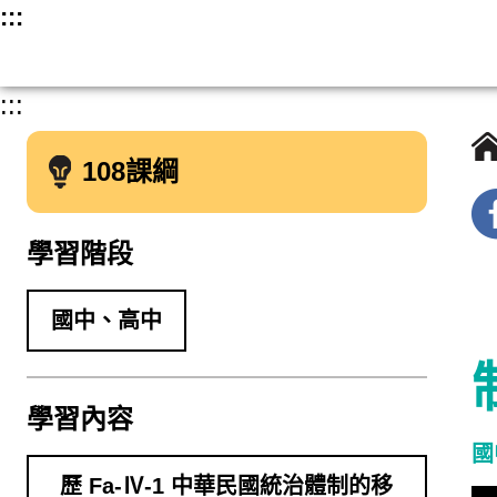
跳
:::
至
主
:::
要
內
108課綱
容
學習階段
國中、高中
學習內容
國
歷 Fa-Ⅳ-1 中華民國統治體制的移