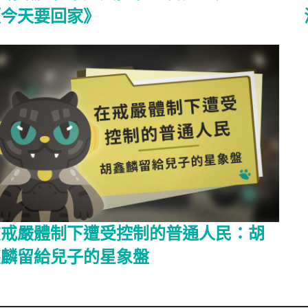
《今天要回家》
在戒嚴體制下遭受控制的普通人民：胡
鑫麟留給兒子的星象盤