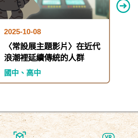
2025-10-08
202
〈常設展主題影片〉在近代
〈
浪潮裡延續傳統的人群
動
國中、高中
國