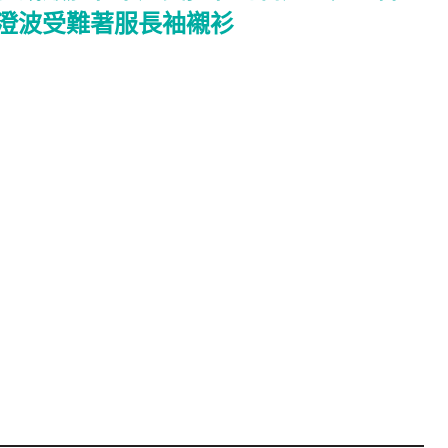
澄波受難著服長袖襯衫