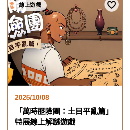
線上遊戲
2025/10/08
「萬時歷險團：土目平亂篇」
特展線上解謎遊戲