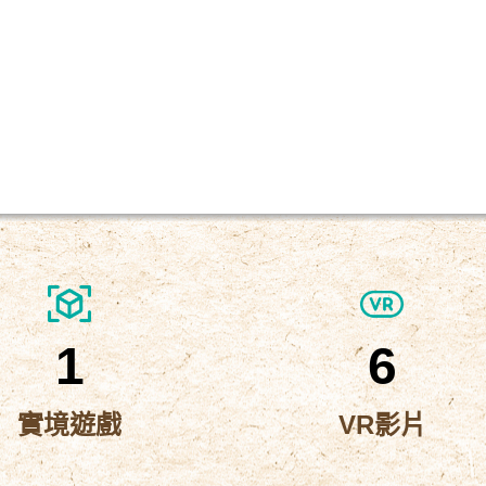
1
6
實境遊戲
VR影片