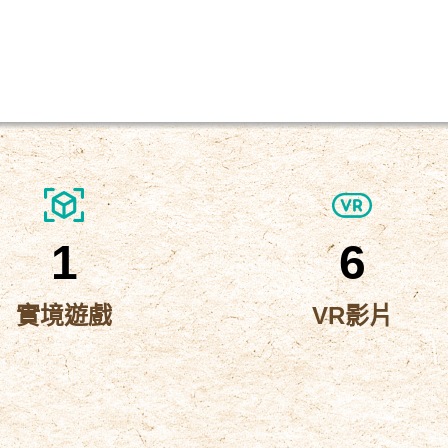
1
6
實境遊戲
VR影片