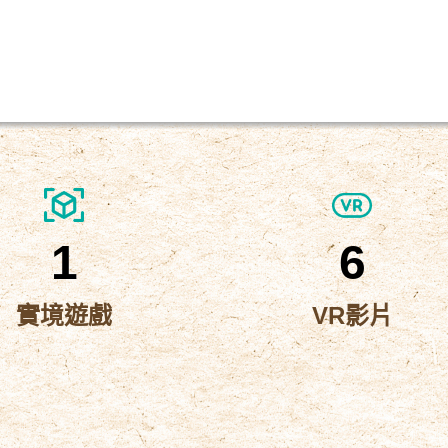
1
6
實境遊戲
VR影片