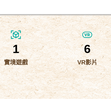
1
6
實境遊戲
VR影片