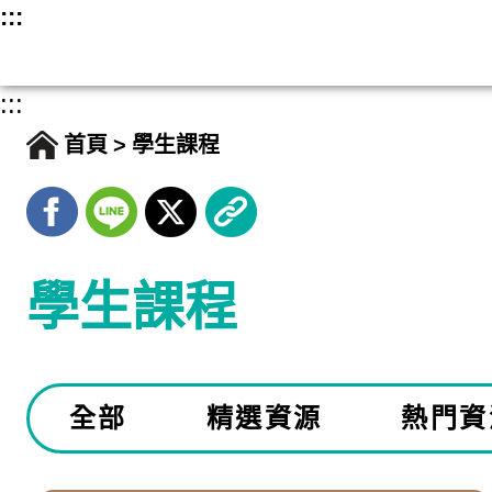
跳
:::
至
主
:::
要
首頁
學生課程
內
容
學生課程
全部
精選資源
熱門資