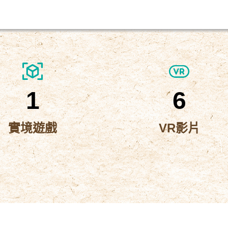
1
6
實境遊戲
VR影片