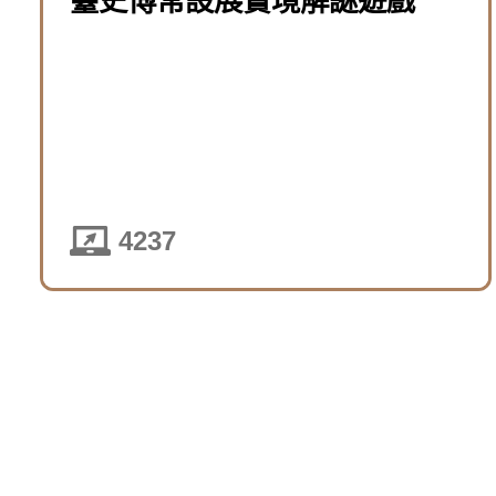
臺史博常設展實境解謎遊戲
4237