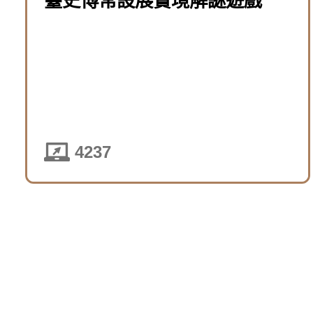
臺史博常設展實境解謎遊戲
4237