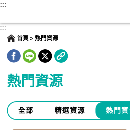
跳
:::
至
主
:::
要
首頁
熱門資源
內
容
熱門資源
全部
精選資源
熱門資