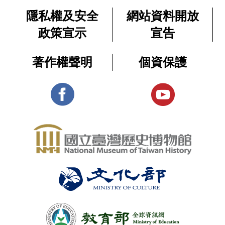
影
與
師
嚴
隱私權及安全
網站資料開放
資
片
異
常
2025-
源,
政策宣示
宣告
體
邦
設
1700
10-
學
制
展-
人
生
08
著作權聲明
個資保護
下
課
主
交
在
程
更多 ＋
遭
題
會
戒
影
受
的
嚴
片
控
常
原
體
制
設
住
制
展-
的
民
下
主
普
遭
題
通
影
受
人