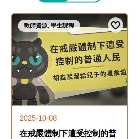
生
08
課
〈常
程
教師資源, 學生課程
4293
設
展
常
Download
2025-
主
設
10-
題
展-
08
影
主
「萬
片〉
題
時
影
在
歷
片
戒
線
2025-10-08
2025-
險
嚴
上
4237
10-
在戒嚴體制下遭受控制的普
團：
遊