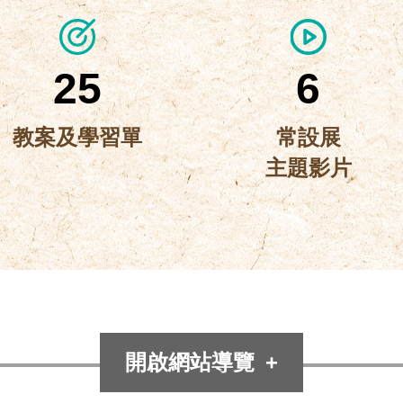
2443
史
戲
師
博
資
Download
2025-
源,
25
6
常
10-
學
設
生
07
教案及學習單
常設展
展
課
主題影片
〈常
程
實
教
設
境
師
展
資
解
常
2025-
源,
主
謎
設
2082
10-
學
題
展-
遊
生
08
影
課
主
戲
開啟網站導覽
在
程
片〉
題
教
戒