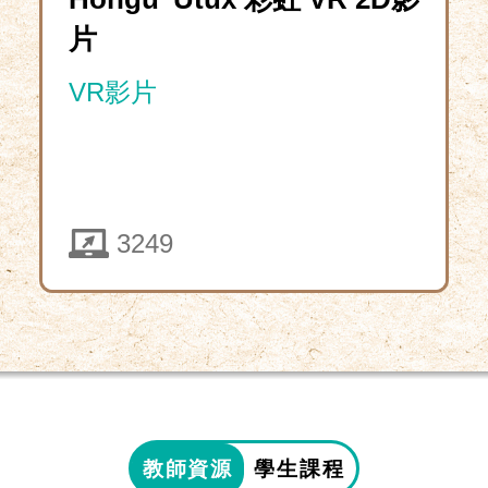
片
VR影片
3249
教
5324
師
資
Download
2025-
源,
教師資源
學生課程
10-
學