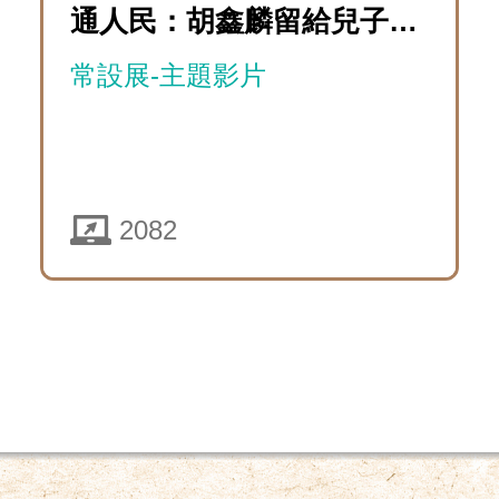
體
08
通人民：胡鑫麟留給兒子的
前
戲
制
星象盤
「萬
進
常設展-主題影片
下
時
奧
遭
歷
運
實
受
險
篇」
境
控
團：
2082
遊
特
制
瘋
戲
展
的
狂
線
普
貴
上
通
賓
解
人
團」
謎
民
臺
遊
教