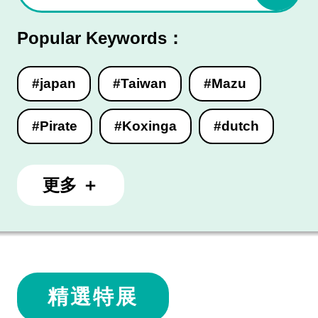
Popular Keywords：
#japan
#Taiwan
#Mazu
#Pirate
#Koxinga
#dutch
更多 ＋
精選特展