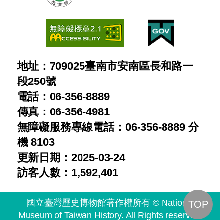
片
控
民：
制
胡
的
鑫
普
地址：709025臺南市安南區長和路一
麟
通
段250號
留
電話：06-356-8889
人
給
傳真：06-356-4981
民：
兒
無障礙服務專線電話：06-356-8889 分
陳
子
機 8103
澄
更新日期：2025-03-24
的
波
訪客人數：1,592,401
星
受
象
國立臺灣歷史博物館著作權所有 © National
TOP
難
盤
Museum of Taiwan History. All Rights reserved.