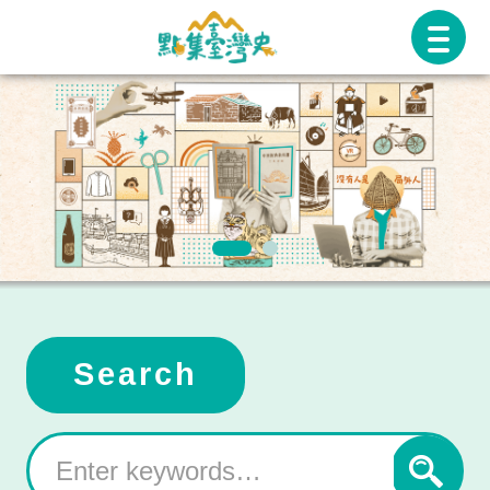
跳
至
主
要
內
容
Search