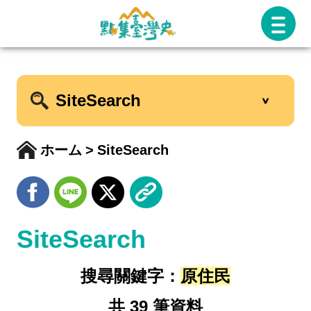
跳
至
主
要
SiteSearch
內
容
ホーム
SiteSearch
SiteSearch
搜尋關鍵字：
原住民
共 39 筆資料