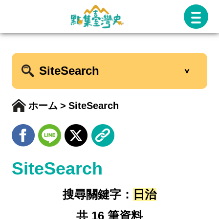
跳
至
主
要
SiteSearch
內
容
ホーム
SiteSearch
SiteSearch
搜尋關鍵字：
日治
共 16 筆資料