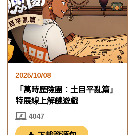
2025/10/08
「萬時歷險團：土目平亂篇」
特展線上解謎遊戲
4047