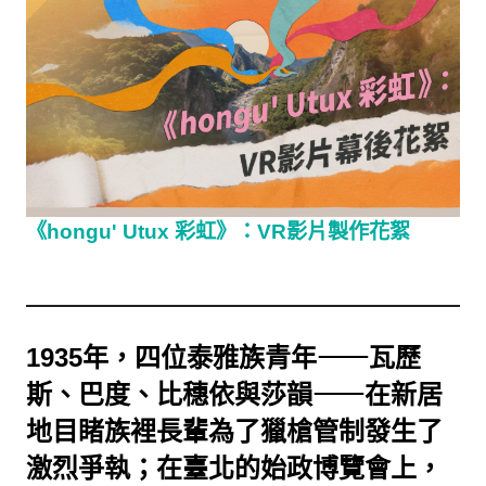
《hongu' Utux 彩虹》：VR影片製作花絮
1935年，四位泰雅族青年⸺瓦歷
斯、巴度、比穗依與莎韻⸺在新居
地目睹族裡長輩為了獵槍管制發生了
激烈爭執；在臺北的始政博覽會上，