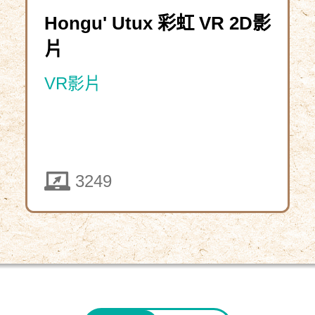
Hongu' Utux 彩虹 VR 2D影
片
VR影片
5324
3249
下
載
資
教
師
源
資
包
4293
2025-