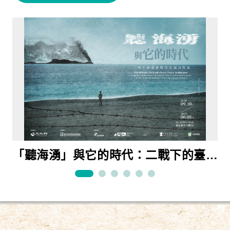
「聽海湧」與它的時代：二戰下的臺籍
當我們望春風：臺灣流行音樂90年特展
快慢之間：臺灣鐵道旅行特展
原民、漢人、官府的交織「物」語：故
樂為世界人—臺灣文化協會百年特展
東亞體育世界的臺日運動交流國際展
戰俘監視員特展
宮、臺博、臺史博三館聯展