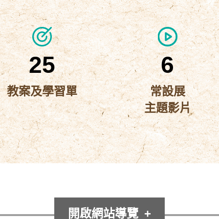
臺
遊
資
教
史
戲
師
源
博
資
包
2025-
源,
25
6
常
10-
學
設
生
07
教案及學習單
常設展
展
課
主題影片
〈常
程
實
教
設
境
師
展
資
解
常
2025-
源,
主
謎
設
2082
10-
學
題
展-
遊
生
08
影
課
主
戲
開啟網站導覽
在
程