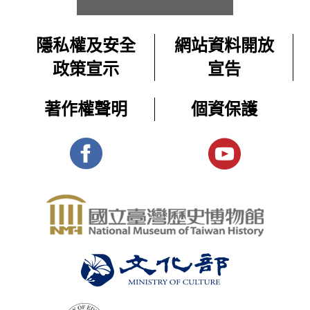
片〉
題
教
戒
影
與
師
嚴
隱私權及安全
網站資料開放
資
片
異
常
2025-
源,
政策宣示
宣告
體
邦
設
1700
10-
學
制
展-
人
生
08
著作權聲明
個資保護
下
課
主
交
在
程
更多 ＋
遭
題
會
戒
影
受
的
嚴
片
控
常
原
體
制
設
住
制
展-
的
民
下
主
普
遭
題
通