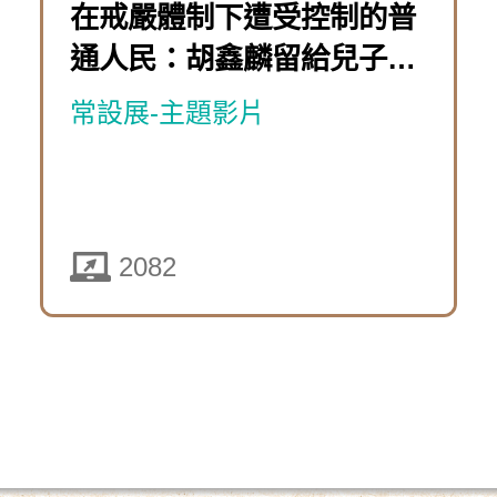
10-
在戒嚴體制下遭受控制的普
團：
遊
體
08
通人民：胡鑫麟留給兒子的
前
戲
制
星象盤
「萬
進
常設展-主題影片
下
時
奧
遭
歷
運
實
受
險
篇」
境
控
團：
2082
遊
特
制
瘋
戲
展
的
狂
線
普
2443
貴
上
通
賓
解
人
下
團」
謎
民
載