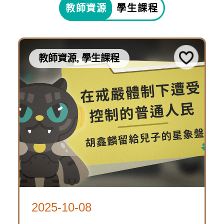
源,
教師資源
學生課程
10-
學
下
生
08
課
載
〈常
程
教師資源, 學生課程
資
設
源
展
常
包
2025-
主
設
10-
題
展-
08
影
主
「萬
片〉
題
時
影
在
歷
片
戒
線
2025-10-08
2025-
險
嚴
上
4237