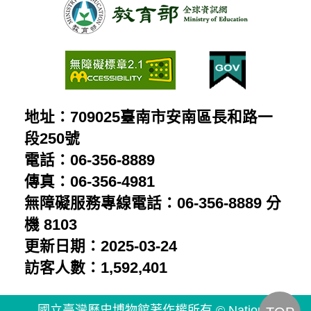
影
受
人
片
控
民：
制
胡
的
鑫
普
地址：709025臺南市安南區長和路一
麟
通
段250號
留
電話：06-356-8889
人
給
傳真：06-356-4981
民：
兒
無障礙服務專線電話：06-356-8889 分
陳
子
機 8103
澄
更新日期：2025-03-24
的
波
訪客人數：1,592,401
星
受
象
國立臺灣歷史博物館著作權所有 © National