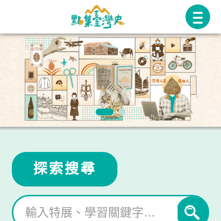
跳
至
主
要
內
容
探索搜尋