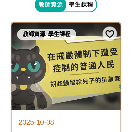
源,
教師資源
學生課程
10-
學
下
生
08
課
載
〈常
程
教師資源, 學生課程
資
設
源
展
常
包
2025-
主
設
10-
題
展-
08
影
主
「萬
片〉
題
時
影
在
歷
片
戒
線
2025-10-08
2025-
險
嚴
上
4249