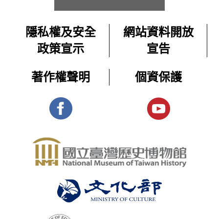
片〉
題
教
戒
影
與
師
嚴
隱私權及安全
網站資料開放
資
片
異
常
2025-
源,
政策宣示
宣告
體
邦
設
1704
10-
學
制
展-
人
生
08
著作權聲明
個資保護
下
課
主
交
在
程
更多 ＋
遭
題
會
戒
影
受
的
嚴
片
控
常
原
體
制
設
住
制
展-
的
民
下
主
普
遭
題
通