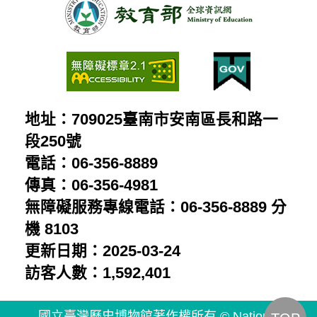
影
受
人
片
控
民：
制
胡
的
鑫
普
地址：709025臺南市安南區長和路一
麟
通
段250號
留
電話：06-356-8889
人
給
傳真：06-356-4981
民：
兒
無障礙服務專線電話：06-356-8889 分
陳
子
機 8103
澄
更新日期：2025-03-24
的
波
訪客人數：1,592,401
星
受
象
國立臺灣歷史博物館著作權所有 © National