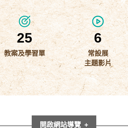
臺
遊
資
教
史
戲
師
源
博
資
包
2025-
源,
25
6
常
10-
學
設
生
07
教案及學習單
常設展
展
課
主題影片
〈常
程
實
教
設
境
師
展
資
解
常
2025-
源,
主
謎
設
2091
10-
學
題
展-
遊
生
08
影
課
主
戲
開啟網站導覽
在
程