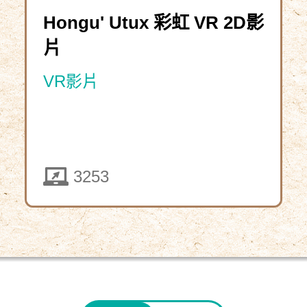
Hongu' Utux 彩虹 VR 2D影
片
VR影片
5332
3253
下
載
資
教
師
源
資
包
4301
2025-