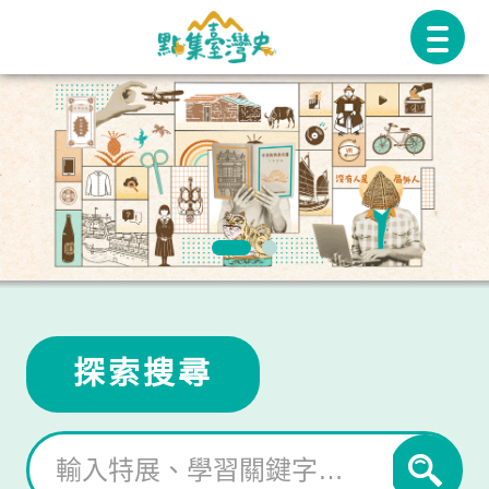
跳
至
主
要
內
容
探索搜尋