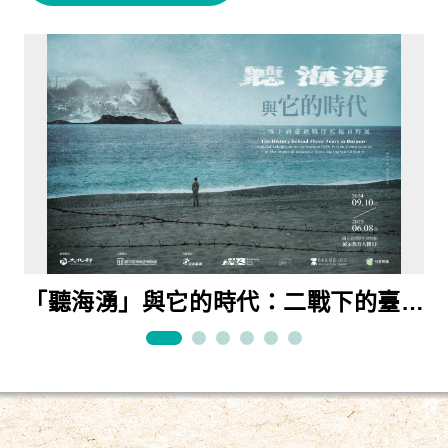
「聽海湧」與它的時代：二戰下的臺籍
當我們望春風：臺灣流行音樂90年特展
快慢之間：臺灣鐵道旅行特展
原民、漢人、官府的交織「物」語：故
樂為世界人—臺灣文化協會百年特展
東亞體育世界的臺日運動交流國際展
戰俘監視員特展
宮、臺博、臺史博三館聯展