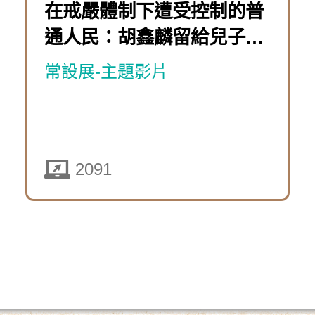
10-
在戒嚴體制下遭受控制的普
團：
遊
體
08
通人民：胡鑫麟留給兒子的
前
戲
制
星象盤
「萬
進
常設展-主題影片
下
時
奧
遭
歷
運
實
受
險
篇」
境
控
團：
2091
遊
特
制
瘋
戲
展
的
狂
線
普
2450
貴
上
通
賓
解
人
下
團」
謎
民
載