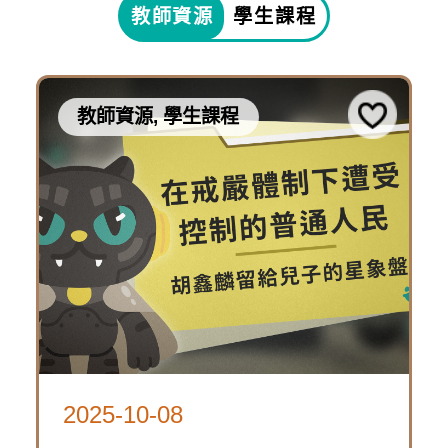
源,
教師資源
學生課程
10-
學
下
生
08
課
載
〈常
程
教師資源, 學生課程
資
設
源
展
常
包
2025-
主
設
10-
題
展-
08
影
主
「萬
片〉
題
時
影
在
歷
片
戒
線
2025-10-08
2025-
險
嚴
上
4230