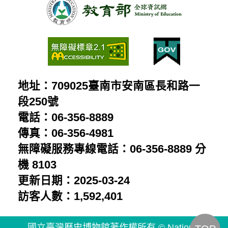
影
受
人
片
控
民：
制
胡
的
鑫
普
地址：709025臺南市安南區長和路一
麟
通
段250號
留
電話：06-356-8889
人
給
傳真：06-356-4981
民：
兒
無障礙服務專線電話：06-356-8889 分
陳
子
機 8103
澄
更新日期：2025-03-24
的
波
訪客人數：1,592,401
星
受
象
國立臺灣歷史博物館著作權所有 © National