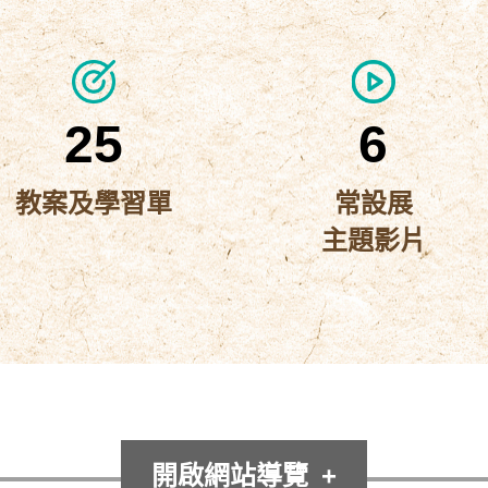
臺
遊
資
教
史
戲
師
源
博
資
包
2025-
源,
25
6
常
10-
學
設
生
07
教案及學習單
常設展
展
課
主題影片
〈常
程
實
教
設
境
師
展
資
解
常
2025-
源,
主
謎
設
2077
10-
學
題
展-
遊
生
08
影
課
主
戲
開啟網站導覽
在
程