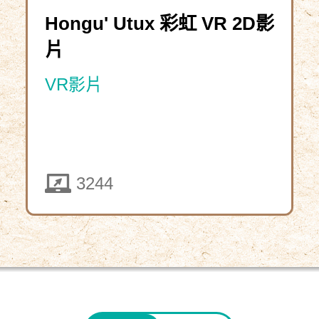
Hongu' Utux 彩虹 VR 2D影
片
VR影片
5321
3244
下
載
資
教
師
源
資
包
4290
2025-