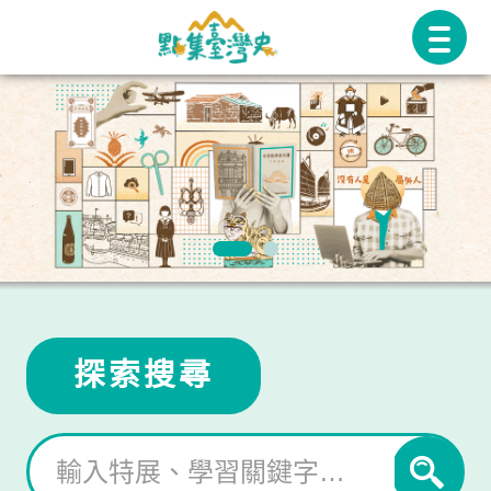
跳
至
主
要
內
容
探索搜尋