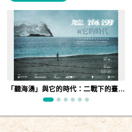
「聽海湧」與它的時代：二戰下的臺籍
當我們望春風：臺灣流行音樂90年特展
快慢之間：臺灣鐵道旅行特展
原民、漢人、官府的交織「物」語：故
樂為世界人—臺灣文化協會百年特展
東亞體育世界的臺日運動交流國際展
戰俘監視員特展
宮、臺博、臺史博三館聯展