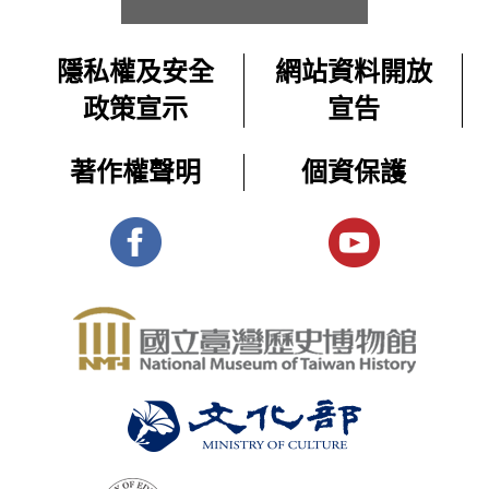
片〉
題
教
戒
影
與
師
嚴
隱私權及安全
網站資料開放
資
片
異
常
2025-
源,
政策宣示
宣告
體
邦
設
1693
10-
學
制
展-
人
生
08
著作權聲明
個資保護
下
課
主
交
在
程
更多 ＋
遭
題
會
戒
影
受
的
嚴
片
控
常
原
體
制
設
住
制
展-
的
民
下
主
普
遭
題
通