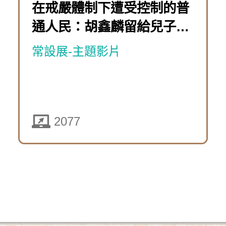
10-
在戒嚴體制下遭受控制的普
團：
遊
體
08
通人民：胡鑫麟留給兒子的
前
戲
制
星象盤
「萬
進
常設展-主題影片
下
時
奧
遭
歷
運
實
受
險
篇」
境
控
團：
2077
遊
特
制
瘋
戲
展
的
狂
線
普
2435
貴
上
通
賓
解
人
下
團」
謎
民
載