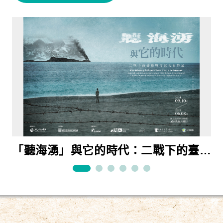
「聽海湧」與它的時代：二戰下的臺籍
當我們望春風：臺灣流行音樂90年特展
快慢之間：臺灣鐵道旅行特展
原民、漢人、官府的交織「物」語：故
樂為世界人—臺灣文化協會百年特展
東亞體育世界的臺日運動交流國際展
戰俘監視員特展
宮、臺博、臺史博三館聯展