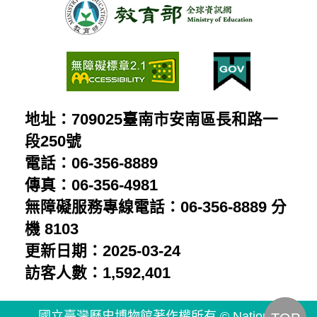
影
受
人
片
控
民：
制
胡
的
鑫
普
地址：709025臺南市安南區長和路一
麟
通
段250號
留
電話：06-356-8889
人
給
傳真：06-356-4981
民：
兒
無障礙服務專線電話：06-356-8889 分
陳
子
機 8103
澄
更新日期：2025-03-24
的
波
訪客人數：1,592,401
星
受
象
國立臺灣歷史博物館著作權所有 © National