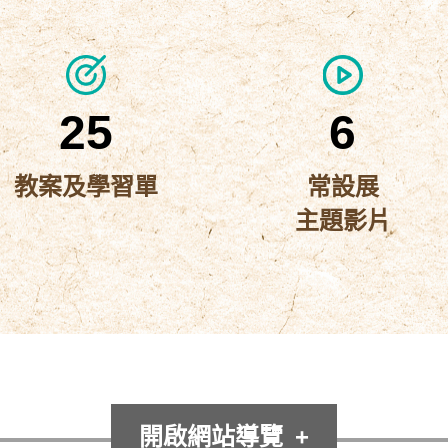
臺
遊
資
教
史
戲
師
源
博
資
包
2025-
源,
25
6
常
10-
學
設
生
07
教案及學習單
常設展
展
課
主題影片
〈常
程
實
教
設
境
師
展
資
解
常
2025-
源,
主
謎
設
2079
10-
學
題
展-
遊
生
08
影
課
主
戲
開啟網站導覽
在
程