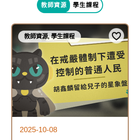
源,
教師資源
學生課程
10-
學
下
生
08
課
載
〈常
程
教師資源, 學生課程
資
設
源
展
常
包
2025-
主
設
10-
題
展-
08
影
主
「萬
片〉
題
時
影
在
歷
片
戒
線
2025-10-08
2025-
險
嚴
上
4231