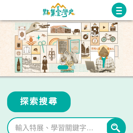
跳
至
主
要
內
容
探索搜尋