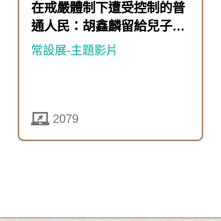
10-
在戒嚴體制下遭受控制的普
團：
遊
體
08
通人民：胡鑫麟留給兒子的
前
戲
制
星象盤
「萬
進
常設展-主題影片
下
時
奧
遭
歷
運
實
受
險
篇」
境
控
團：
2079
遊
特
制
瘋
戲
展
的
狂
線
普
2439
貴
上
通
賓
解
人
下
團」
謎
民
載