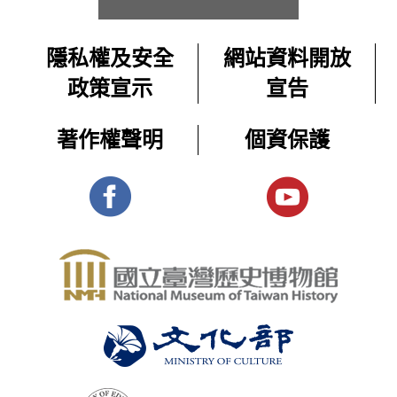
片〉
題
教
戒
影
與
師
嚴
隱私權及安全
網站資料開放
資
片
異
常
2025-
源,
政策宣示
宣告
體
邦
設
1694
10-
學
制
展-
人
生
08
著作權聲明
個資保護
下
課
主
交
在
程
更多 ＋
遭
題
會
戒
影
受
的
嚴
片
控
常
原
體
制
設
住
制
展-
的
民
下
主
普
遭
題
通