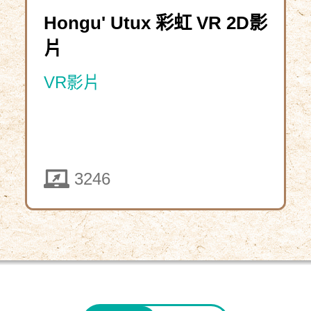
Hongu' Utux 彩虹 VR 2D影
片
VR影片
5323
3246
下
載
資
教
師
源
資
包
4291
2025-