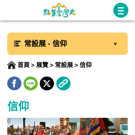
跳
至
主
要
常設展 - 信仰
內
容
首頁
展覽
常設展
信仰
信仰